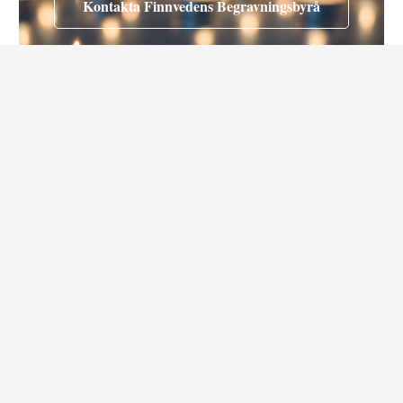
Kontakta Finnvedens Begravningsbyrå
Dagen eller några dagar efter
dödsfallet
Ta kontakt med en begravningsbyrå om ni önskar hjälp med en
eventuell begravning eller andra göromål.
Finns det särskilda önskemål nedskrivet av den avlidna? Var?
Hör gärna av dig till oss på Finnvedens Begravningsbyrå om det finns
något vi kan hjälpa dig med eller om du har några frågor.